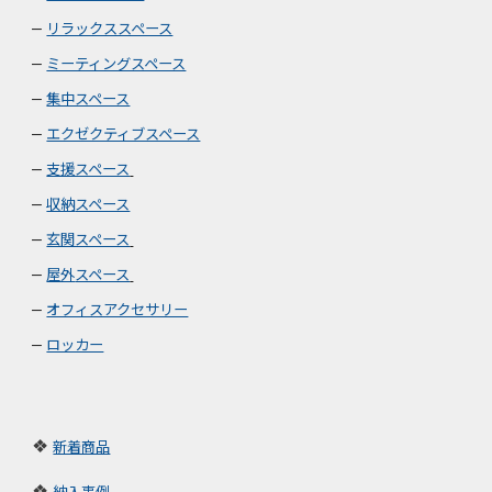
リラックススペース
–
ミーティングスペース
–
集中スペース
–
エクゼクティブスペース
–
支援スペース
–
収納
スペース
–
玄関スペース
–
屋外
スペース
–
オフィスアクセサリー
–
ロッカー
–
❖
新着商品
❖
納入事例